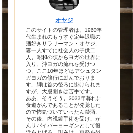
オヤジ
このサイトの管理者は、1960年
代生まれのもうすぐ定年退職の
酒好きサラリーマン・オヤジ。
妻一人すでに社会人の子供二
人。昭和の頃からヨガの世界に
入り、沖ヨガの流れを受けつ
つ、ここ10年ほどはアシュタン
ガヨガの修行に励んでおりま
す。脚は首の後ろに掛けられま
すが、大股開きは苦手です。
ああ、そうそう。2022年暮れに
食道がんであることが発覚した
ので怖気づいていったん禁酒。
その後、内視鏡手術を受け、が
んサバイバーヨーギンとして復
活をとげる。現在は、再発を恐