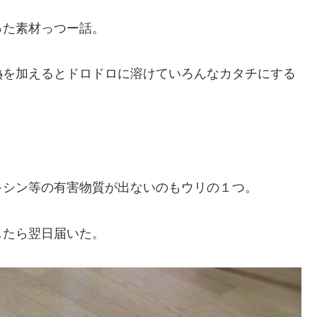
った素材っつー話。
熱を加えるとドロドロに溶けていろんなカタチにする
キシン等の有害物質が出ないのもウリの１つ。
したら翌日届いた。